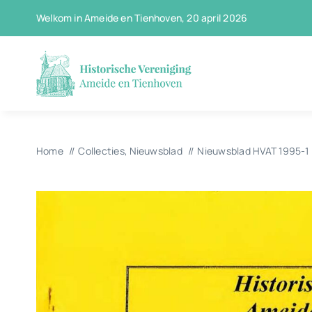
Ga
Welkom in Ameide en Tienhoven, 20 april 2026
naar
inhoud
Home
Collecties
Nieuwsblad
Nieuwsblad HVAT 1995-1