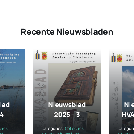
Recente Nieuwsbladen
lad
Nieuwsblad
Ni
 4
2025 – 3
HVA
cties
,
Categories:
Collecties
,
Categor
ad
Nieuws
,
Nieuwsblad
Nieuws
,