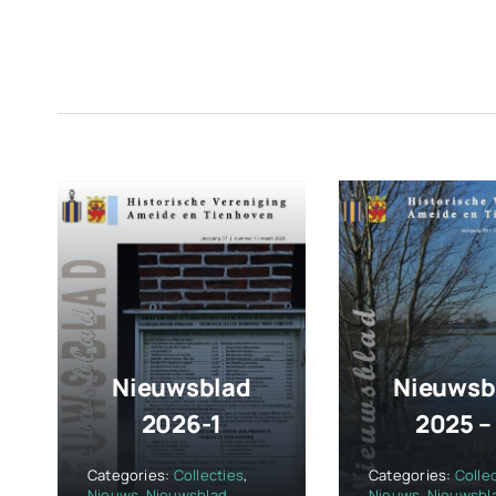
Nieuwsblad
Nieuwsb
2026-1
2025 –
Categories:
Collecties
,
Categories:
Colle
Nieuws
,
Nieuwsblad
Nieuws
,
Nieuwsbl