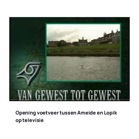
Opening voetveer tussen Ameide en Lopik
op televisie