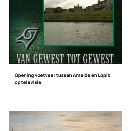
Opening voetveer tussen Ameide en Lopik
op televisie