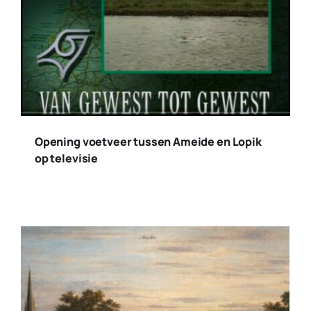
Opening voetveer tussen Ameide en Lopik
op televisie