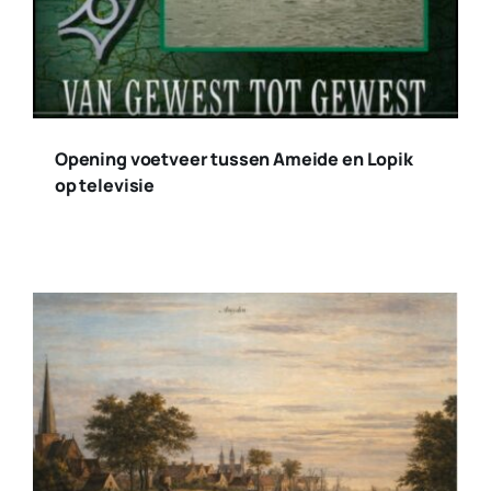
Opening voetveer tussen Ameide en Lopik
op televisie