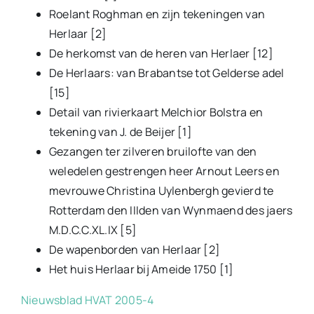
Roelant Roghman en zijn tekeningen van
Herlaar [2]
De herkomst van de heren van Herlaer [12]
De Herlaars: van Brabantse tot Gelderse adel
[15]
Detail van rivierkaart Melchior Bolstra en
tekening van J. de Beijer [1]
Gezangen ter zilveren bruilofte van den
weledelen gestrengen heer Arnout Leers en
mevrouwe Christina Uylenbergh gevierd te
Rotterdam den IIIden van Wynmaend des jaers
M.D.C.C.XL.IX [5]
De wapenborden van Herlaar [2]
Het huis Herlaar bij Ameide 1750 [1]
Nieuwsblad HVAT 2005-4