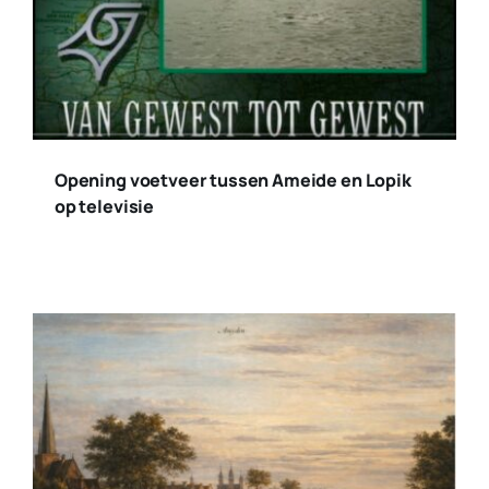
Opening voetveer tussen Ameide en Lopik
op televisie