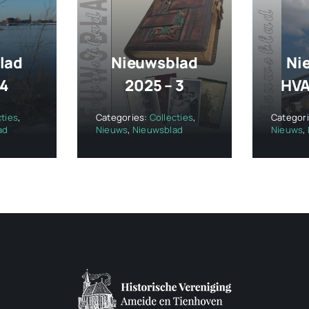
lad
Nieuwsblad
Ni
 4
2025 – 3
HVA
cties
,
Categories:
Collecties
,
Categor
ad
Nieuws
,
Nieuwsblad
Nieuws
,