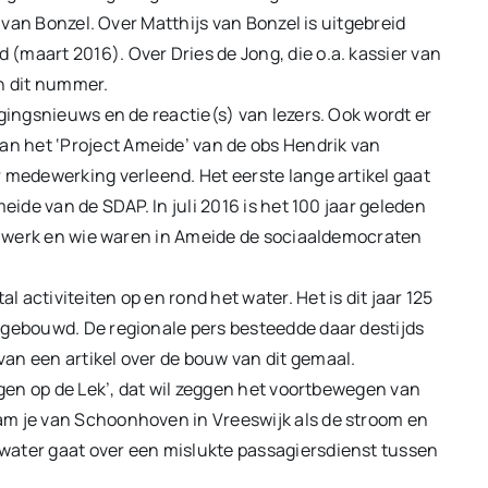
. van Bonzel. Over Matthijs van Bonzel is uitgebreid
(maart 2016). Over Dries de Jong, die o.a. kassier van
in dit nummer.
igingsnieuws en de reactie(s) van lezers. Ook wordt er
n het ‘Project Ameide’ van de obs Hendrik van
 medewerking verleend. Het eerste lange artikel gaat
eide van de SDAP. In juli 2016 is het 100 jaar geleden
jn werk en wie waren in Ameide de sociaaldemocraten
activiteiten op en rond het water. Het is dit jaar 125
 gebouwd. De regionale pers besteedde daar destijds
an een artikel over de bouw van dit gemaal.
agen op de Lek’, dat wil zeggen het voortbewegen van
am je van Schoonhoven in Vreeswijk als de stroom en
water gaat over een mislukte passagiersdienst tussen