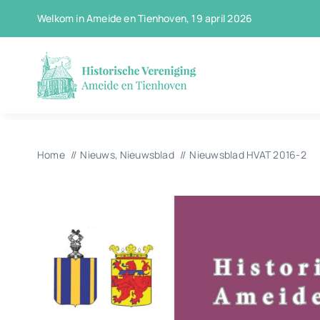
Ga
Welkom in Ameide en Tienhoven, 19 april 2026
naar
inhoud
Home
Nieuws
Nieuwsblad
Nieuwsblad HVAT 2016-2