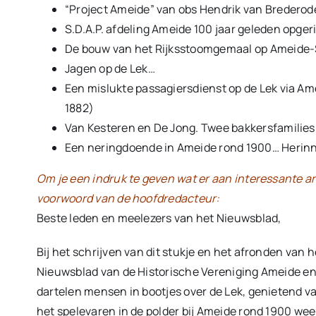
“Project Ameide” van obs Hendrik van Brederod
S.D.A.P. afdeling Ameide 100 jaar geleden opger
De bouw van het Rijksstoomgemaal op Ameide-S
Jagen op de Lek…
Een mislukte passagiersdienst op de Lek via 
1882)
Van Kesteren en De Jong. Twee bakkersfamilies
Een neringdoende in Ameide rond 1900… Herinn
Om je een indruk te geven wat er aan interessante art
voorwoord van de hoofdredacteur:
Beste leden en meelezers van het Nieuwsblad,
Bij het schrijven van dit stukje en het afronden va
Nieuwsblad van de Historische Vereniging Ameide en 
dartelen mensen in bootjes over de Lek, genietend va
het spelevaren in de polder bij Ameide rond 1900 we