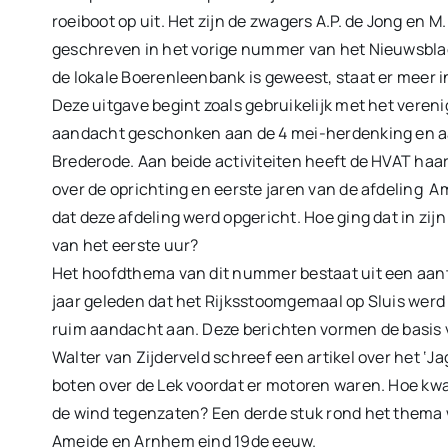
roeiboot op uit. Het zijn de zwagers A.P. de Jong en M
geschreven in het vorige nummer van het Nieuwsblad 
de lokale Boerenleenbank is geweest, staat er meer 
Deze uitgave begint zoals gebruikelijk met het veren
aandacht geschonken aan de 4 mei-herdenking en aa
Brederode. Aan beide activiteiten heeft de HVAT haar
over de oprichting en eerste jaren van de afdeling Am
dat deze afdeling werd opgericht. Hoe ging dat in zi
van het eerste uur?
Het hoofdthema van dit nummer bestaat uit een aantal 
jaar geleden dat het Rijksstoomgemaal op Sluis werd
ruim aandacht aan. Deze berichten vormen de basis v
Walter van Zijderveld schreef een artikel over het ‘J
boten over de Lek voordat er motoren waren. Hoe kw
de wind tegenzaten? Een derde stuk rond het thema 
Ameide en Arnhem eind 19de eeuw.