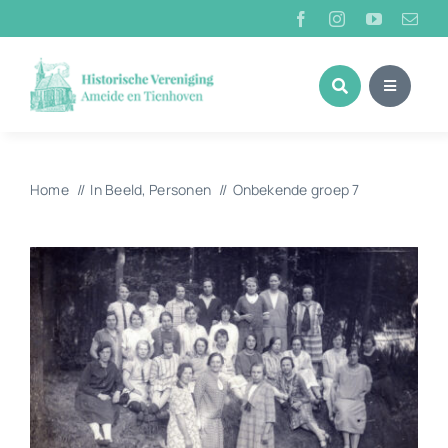
Ga
naar
inhoud
Home
In Beeld
Personen
Onbekende groep 7