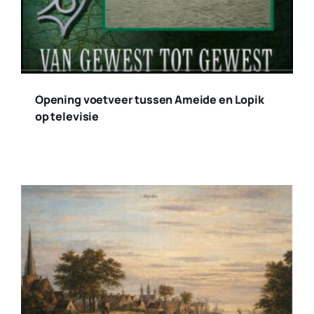
Opening voetveer tussen Ameide en Lopik
op televisie