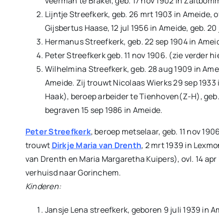
veerman te Brakel, geb. 17 nov 1902 in Zaltbommel
Lijntje Streefkerk, geb. 26 mrt 1903 in Ameide, o
Gijsbertus Haase, 12 jul 1956 in Ameide, geb. 20 
Hermanus Streefkerk, geb. 22 sep 1904 in Ameide
Peter Streefkerk geb. 11 nov 1906. (zie verder h
Wilhelmina Streefkerk, geb. 28 aug 1909 in Ameid
Ameide. Zij trouwt Nicolaas Wierks 29 sep 1933 
Haak), beroep arbeider te Tienhoven(Z-H), geb. 
begraven 15 sep 1986 in Ameide.
Peter Streefkerk
, beroep metselaar, geb. 11 nov 1906
trouwt
Dirkje Maria van Drenth
, 2 mrt 1939 in Lexm
van Drenth en Maria Margaretha Kuipers), ovl. 14 apr 
verhuisd naar Gorinchem.
Kinderen:
Jansje Lena streefkerk, geboren 9 juli 1939 in A