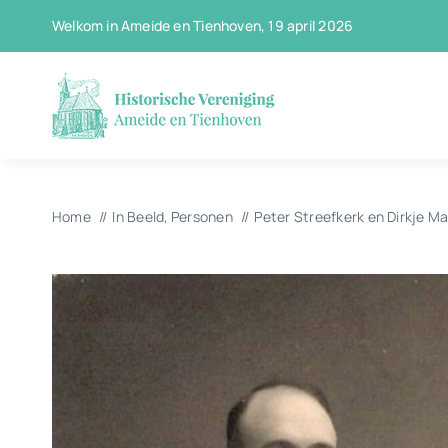
Ga
Welkom in Ameide en Tienhoven, 19 april 2026
naar
inhoud
Home
In Beeld
Personen
Peter Streefkerk en Dirkje Ma