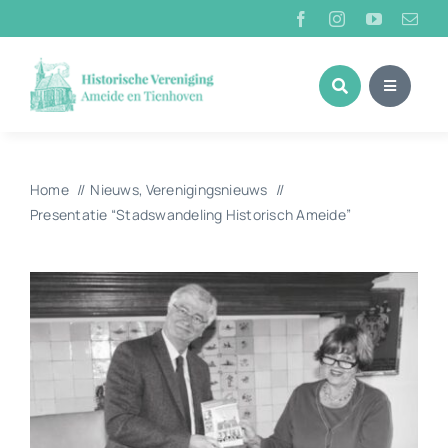
Ga
naar
inhoud
Home
Nieuws
Verenigingsnieuws
Presentatie “Stadswandeling Historisch Ameide”