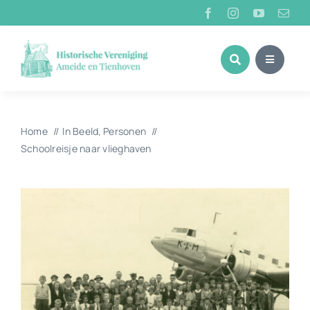
Ga
naar
inhoud
Home
In Beeld
Personen
Schoolreisje naar vlieghaven