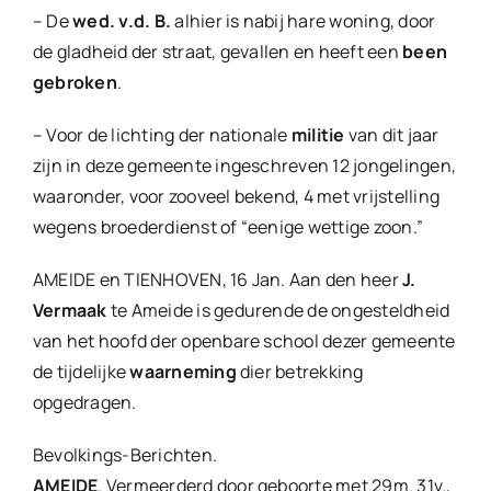
– De
wed. v.d. B.
alhier is nabij hare woning, door
de gladheid der straat, gevallen en heeft een
been
gebroken
.
– Voor de lichting der nationale
militie
van dit jaar
zijn in deze gemeente ingeschreven 12 jongelingen,
waaronder, voor zooveel bekend, 4 met vrijstelling
wegens broederdienst of “eenige wettige zoon.”
AMEIDE en TIENHOVEN, 16 Jan. Aan den heer
J.
Vermaak
te Ameide is gedurende de ongesteldheid
van het hoofd der openbare school dezer gemeente
de tijdelijke
waarneming
dier betrekking
opgedragen.
Bevolkings-Berichten.
AMEIDE
. Vermeerderd door geboorte met 29m. 31v.,