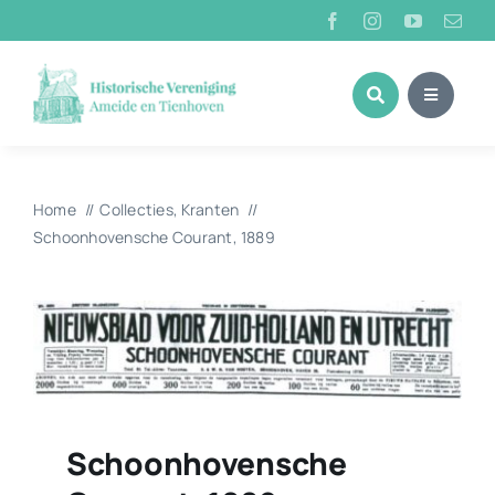
Ga
naar
inhoud
Home
Collecties
Kranten
Schoonhovensche Courant, 1889
Schoonhovensche