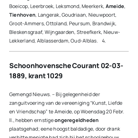
Boeicop, Leerbroek, Leksmond, Meerkerk,
Ameide
,
Tienhoven
, Langerak, Goudriaan, Nieuwpoort,
Groot-Ammers, Ottoland, Peursum, Brandwijk,
Bleskensgraaf, Wijngaarden, Streefkerk, Nieuw-
Lekkerland, Alblasserdam, Oud-Alblas. 4.
Schoonhovensche Courant 02-03-
1889, krant 1029
Gemengd Nieuws. – Bij gelegenheid der
zanguitvoering van de vereeniging “Kunst, Liefde
en Vriendschap” te Ameide, op Woensdag 20 Febr.
ll., hebben ernstige
ongeregeldheden
plaatsgehad; eene hoogst baldadige, door drank
verhitte menigte had zich bij het schoolgebouw