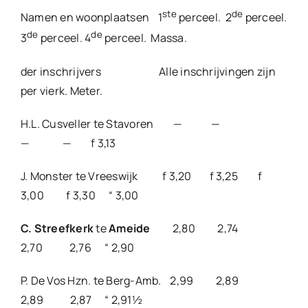
ste
de
Namen en woonplaatsen 1
perceel. 2
perceel.
de
de
3
perceel. 4
perceel. Massa.
der inschrijvers Alle inschrijvingen zijn
per vierk. Meter.
H.L. Cusveller te Stavoren — —
— — f 3,13
J. Monster te Vreeswijk f 3,20 f 3,25 f
3,00 f 3,30 “ 3,00
C. Streefkerk
te
Ameide
2,80 2,74
2,70 2,76 “ 2,90
P. De Vos Hzn. te Berg-Amb. 2,99 2,89
2,89 2,87 “ 2,91½