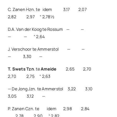
C. Zanen Hzn. te idem 3,17 2,07
2,82 2,97 “ 2,78½
D.A. Van der Koog te Rossum — —
— — “ 2,64
J. Verschoor te Ammerstol — —
— 3,30 —
T. Swets Tzn
. te
Ameide
2,65 2,70
2,70 2,75 “ 2,63
— De Jong Jzn. te Ammerstol 3,22 3,10
3,05 3,12 —
P. Zanen Czn. te idem 2,98 2,84
2,78 2,90 “ 2,82