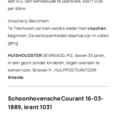
aan A.G. Van Renswoude te Jaarsveld, voor f 0,58
per stère.
Visscherij-Berichten.
Te Tienhoven zal men weldra weder met
visschen
beginnen. De werkzaamheden daartoe zijn in vollen
gang.
HUISHOUDSTER
GEVRAAGD, P.G., boven 30 jaren,
in een gezin zonder kinderen, tegen overeen te
komen loon. Brieven fr., HULPPOSTKANTOOR
Ameide
.
Schoonhovensche Courant 16-03-
1889, krant 1031