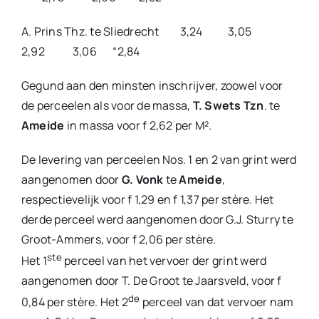
A. Prins Thz. te Sliedrecht 3,24 3,05
2,92 3,06 “2,84
Gegund aan den minsten inschrijver, zoowel voor
de perceelen als voor de massa,
T. Swets Tzn
. te
Ameide
in massa voor f 2,62 per M².
De levering van perceelen Nos. 1 en 2 van grint werd
aangenomen door
G. Vonk
te
Ameide
,
respectievelijk voor f 1,29 en f 1,37 per stère. Het
derde perceel werd aangenomen door G.J. Sturry te
Groot-Ammers, voor f 2,06 per stère.
ste
Het 1
perceel van het vervoer der grint werd
aangenomen door T. De Groot te Jaarsveld, voor f
de
0,84 per stère. Het 2
perceel van dat vervoer nam