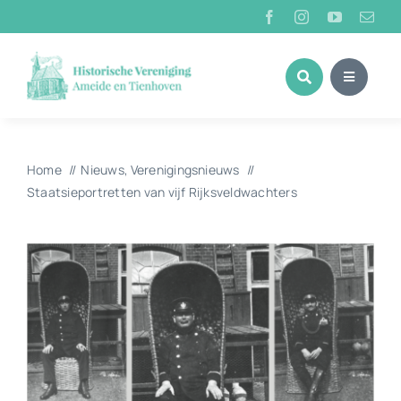
Ga
naar
inhoud
Home
Nieuws
Verenigingsnieuws
Staatsieportretten van vijf Rijksveldwachters