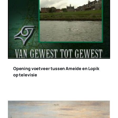
Opening voetveer tussen Ameide en Lopik
op televisie