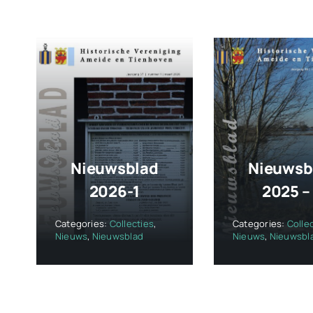
Nieuwsblad
Nieuwsb
2026-1
2025 –
Categories:
Collecties
,
Categories:
Colle
Nieuws
,
Nieuwsblad
Nieuws
,
Nieuwsbl