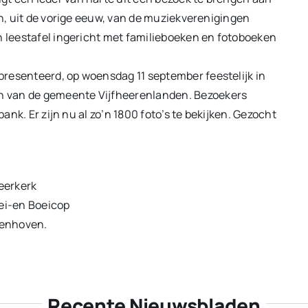
ën, uit de vorige eeuw, van de muziekverenigingen
n leestafel ingericht met familieboeken en fotoboeken
resenteerd, op woensdag 11 september feestelijk in
n van de gemeente Vijfheerenlanden. Bezoekers
bank. Er zijn nu al zo’n 1800 foto’s te bekijken. Gezocht
eerkerk
ei-en Boeicop
ienhoven.
Recente Nieuwsbladen