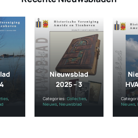
lad
Nieuwsblad
Ni
 4
2025 – 3
HVA
cties
,
Categories:
Collecties
,
Categor
ad
Nieuws
,
Nieuwsblad
Nieuws
,