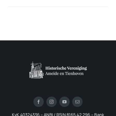
KvK 40324336 – ANBI / RSIN 8165.42.296 – Bank