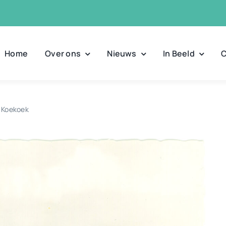
Home
Over ons
Nieuws
In Beeld
C
 Koekoek