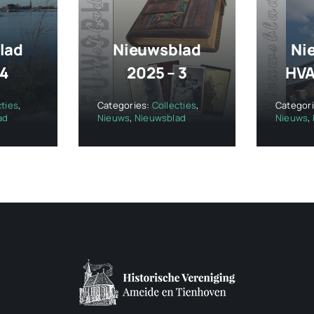
lad
Nieuwsblad
Ni
 4
2025 – 3
HVA
cties
,
Categories:
Collecties
,
Categor
ad
Nieuws
,
Nieuwsblad
Nieuws
,