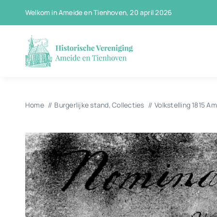
Ga
Welkom in Ameide en Tienhoven, 20 april 2026
naar
inhoud
Home
Burgerlijke stand
Collecties
Volkstelling 1815 A