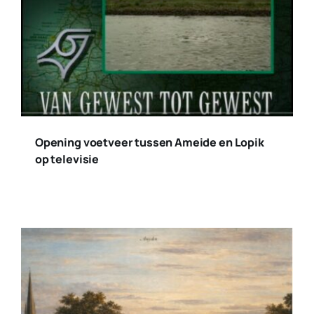
Opening voetveer tussen Ameide en Lopik
op televisie