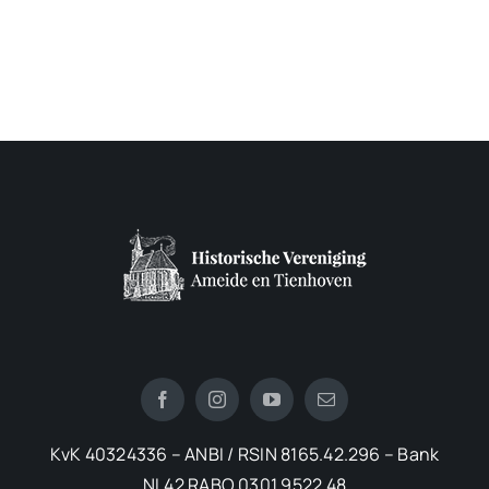
KvK 40324336 – ANBI / RSIN 8165.42.296 – Bank
NL42 RABO 0301 9522 48