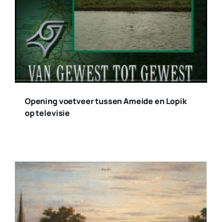
Opening voetveer tussen Ameide en Lopik
op televisie