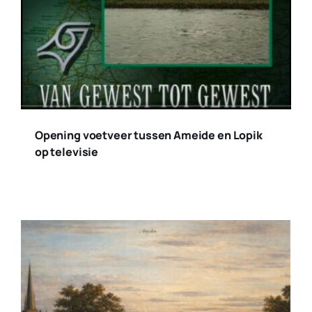
Opening voetveer tussen Ameide en Lopik
op televisie