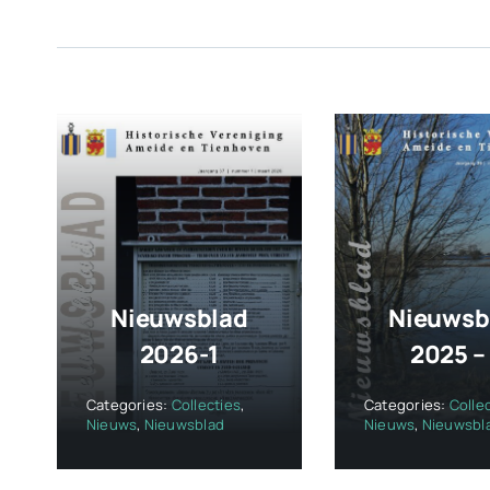
Nieuwsblad
Nieuwsb
2026-1
2025 –
Categories:
Collecties
,
Categories:
Colle
Nieuws
,
Nieuwsblad
Nieuws
,
Nieuwsbl