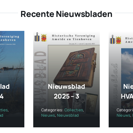
Recente Nieuwsbladen
lad
Nieuwsblad
Ni
 4
2025 – 3
HVA
cties
,
Categories:
Collecties
,
Categor
ad
Nieuws
,
Nieuwsblad
Nieuws
,