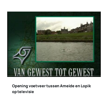
Opening voetveer tussen Ameide en Lopik
op televisie