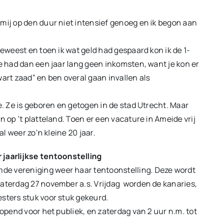
mij op den duur niet intensief genoeg en ik begon aan
geweest en toen ik wat geld had gespaard kon ik de 1-
e had dan een jaar lang geen inkomsten, want je kon er
zwart zaad” en ben overal gaan invallen als
e. Ze is geboren en getogen in de stad Utrecht. Maar
n op ’t platteland. Toen er een vacature in Ameide vrij
al weer zo’n kleine 20 jaar.
jaarlijkse tentoonstelling
de vereniging weer haar tentoonstelling. Deze wordt
zaterdag 27 november a.s. Vrijdag worden de kanaries,
sters stuk voor stuk gekeurd.
eopend voor het publiek, en zaterdag van 2 uur n.m. tot