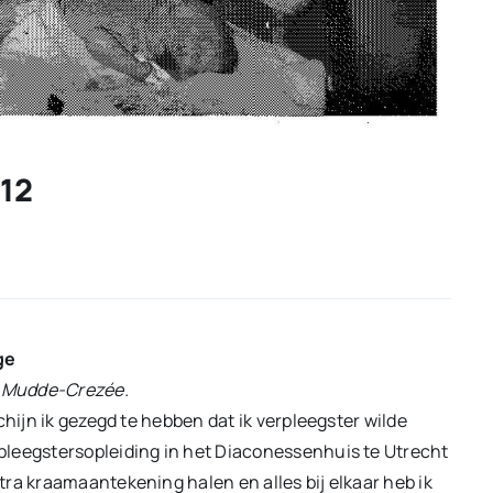
-12
ge
ny Mudde-Crezée.
chijn ik gezegd te hebben dat ik verpleegster wilde
pleegstersopleiding in het Diaconessenhuis te Utrecht
ra kraamaantekening halen en alles bij elkaar heb ik