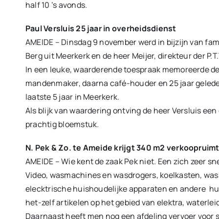
half 10 ’s avonds.
Paul Versluis 25 jaar in overheidsdienst
AMEIDE – Dinsdag 9 november werd in bijzijn van fami
Berg uit Meerkerk en de heer Meijer, direkteur der P.T
In een leuke, waarderende toespraak memoreerde de 
mandenmaker, daarna café-houder en 25 jaar geleden 
laatste 5 jaar in Meerkerk.
Als blijk van waardering ontving de heer Versluis e
prachtig bloemstuk.
N. Pek & Zo. te Ameide krijgt 340 m2 verkoopruim
AMEIDE – Wie kent de zaak Pek niet. Een zich zeer snel
Video, wasmachines en wasdrogers, koelkasten, was
elecktrische huishoudelijke apparaten en andere hui
het-zelf artikelen op het gebied van elektra, waterlei
Daarnaast heeft men nog een afdeling vervoer voor 