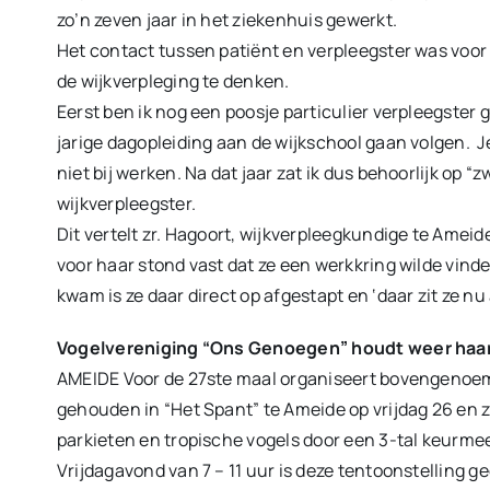
zo’n zeven jaar in het ziekenhuis gewerkt.
Het contact tussen patiënt en verpleegster was voor 
de wijkverpleging te denken.
Eerst ben ik nog een poosje particulier verpleegster 
jarige dagopleiding aan de wijkschool gaan volgen. J
niet bij werken. Na dat jaar zat ik dus behoorlijk op “
wijkverpleegster.
Dit vertelt zr. Hagoort, wijkverpleegkundige te Ameid
voor haar stond vast dat ze een werkkring wilde vinde
kwam is ze daar direct op afgestapt en ‘daar zit ze nu 
Vogelvereniging “Ons Genoegen” houdt weer haar 
AMEIDE Voor de 27ste maal organiseert bovengenoem
gehouden in “Het Spant” te Ameide op vrijdag 26 en 
parkieten en tropische vogels door een 3-tal keurmee
Vrijdagavond van 7 – 11 uur is deze tentoonstelling g