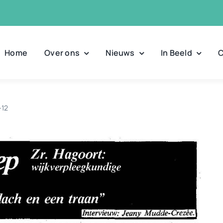
Home
Over ons
Nieuws
In Beeld
C
-12