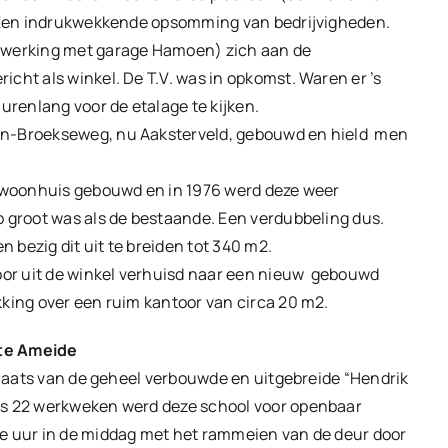
n. Een indrukwekkende opsomming van bedrijvigheden.
enwerking met garage Hamoen) zich aan de
cht als winkel. De T.V. was in opkomst. Waren er ’s
renlang voor de etalage te kijken.
an-Broekseweg, nu Aaksterveld, gebouwd en hield men
et woonhuis gebouwd en in 1976 werd deze weer
o groot was als de bestaande. Een verdubbeling dus.
bezig dit uit te breiden tot 340 m2.
toor uit de winkel verhuisd naar een nieuw gebouwd
kking over een ruim kantoor van circa 20 m2.
 te Ameide
 plaats van de geheel verbouwde en uitgebreide “Hendrik
es 22 werkweken werd deze school voor openbaar
ie uur in de middag met het rammeien van de deur door