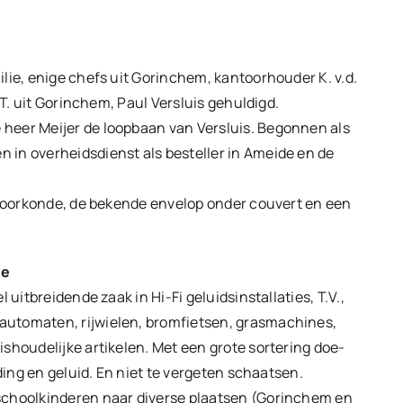
lie, enige chefs uit Gorinchem, kantoorhouder K. v.d.
.T. uit Gorinchem, Paul Versluis gehuldigd.
heer Meijer de loopbaan van Versluis. Begonnen als
in overheidsdienst als besteller in Ameide en de
en oorkonde, de bekende envelop onder couvert en een
te
 uitbreidende zaak in Hi-Fi geluidsinstallaties, T.V.,
automaten, rijwielen, bromfietsen, grasmachines,
shoudelijke artikelen. Met een grote sortering doe-
ding en geluid. En niet te vergeten schaatsen.
schoolkinderen naar diverse plaatsen (Gorinchem en