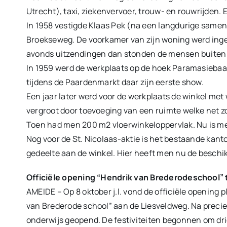
Utrecht), taxi, ziekenvervoer, trouw- en rouwrijde
In 1958 vestigde Klaas Pek (na een langdurige sam
Broekseweg. De voorkamer van zijn woning werd ingeri
avonds uitzendingen dan stonden de mensen buiten u
In 1959 werd de werkplaats op de hoek Paramasieba
tijdens de Paardenmarkt daar zijn eerste show.
Een jaar later werd voor de werkplaats de winkel m
vergroot door toevoeging van een ruimte welke net z
Toen had men 200 m2 vloerwinkeloppervlak. Nu is men 
Nog voor de St. Nicolaas-aktie is het bestaande kan
gedeelte aan de winkel. Hier heeft men nu de beschi
Officiële opening “Hendrik van Brederodeschool”
AMEIDE – Op 8 oktober j.l. vond de officiële opening
van Brederode school” aan de Liesveldweg. Na preci
onderwijs geopend. De festiviteiten begonnen om dr