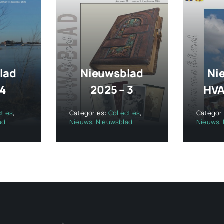
lad
Nieuwsblad
Ni
 4
2025 – 3
HVA
cties
,
Categories:
Collecties
,
Categor
ad
Nieuws
,
Nieuwsblad
Nieuws
,