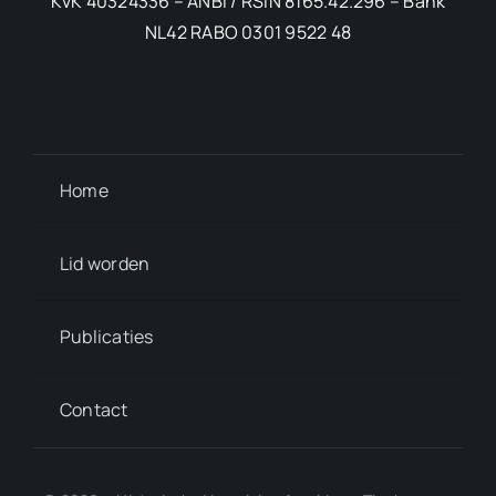
KvK 40324336 – ANBI / RSIN 8165.42.296 – Bank
NL42 RABO 0301 9522 48
Home
Lid worden
Publicaties
Contact