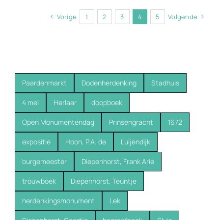
Vorige
1
2
3
4
5
Volgende
Paardenmarkt
Dodenherdenking
Stadhuis
4 mei
Herlaar
doopboek
Open Monumentendag
Prinsengracht
1672
expositie
Hoon, P.A. de
Luijendijk
burgemeester
Diepenhorst, Frank Arie
trouwboek
Diepenhorst, Teuntje
herdenkingsmonument
Lek