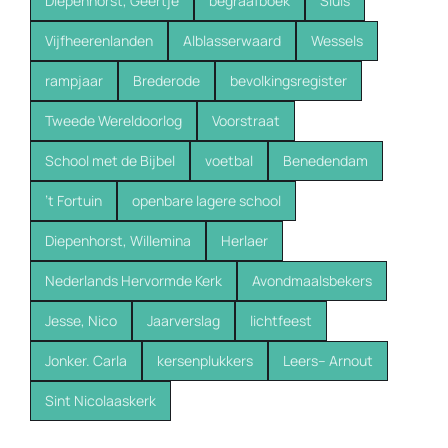
Diepenhorst, Geertje
begraafboek
Sluis
Vijfheerenlanden
Alblasserwaard
Wessels
rampjaar
Brederode
bevolkingsregister
Tweede Wereldoorlog
Voorstraat
School met de Bijbel
voetbal
Benedendam
’t Fortuin
openbare lagere school
Diepenhorst, Willemina
Herlaer
Nederlands Hervormde Kerk
Avondmaalsbekers
Jesse, Nico
Jaarverslag
lichtfeest
Jonker. Carla
kersenplukkers
Leers-- Arnout
Sint Nicolaaskerk