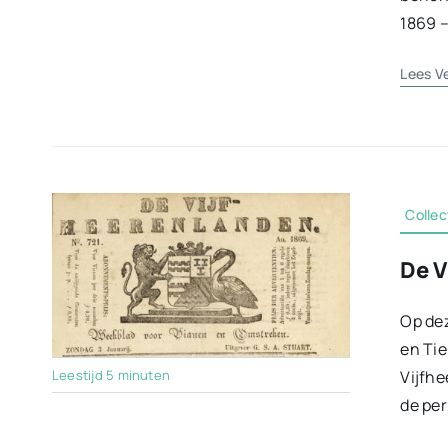
1869 –
Lees V
Collec
De V
Op dez
en Tie
Vijfhe
Leestijd 5 minuten
de per