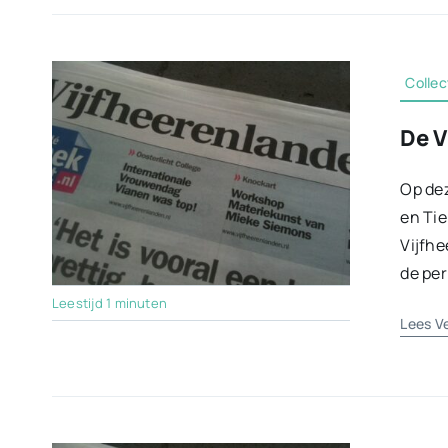
Collec
De V
Op dez
en Tie
Vijfhe
de per
Leestijd 1 minuten
Lees V