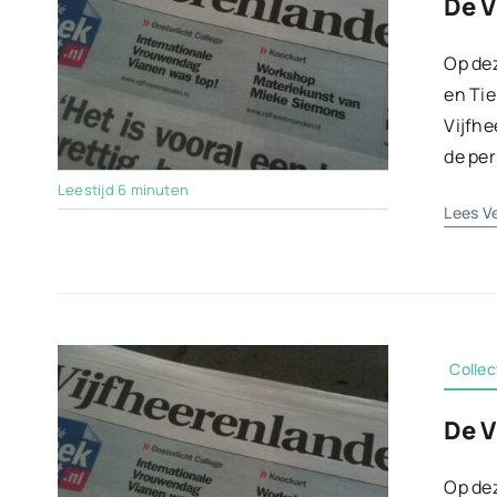
De V
Op dez
en Tie
Vijfhe
de per
Leestijd 6 minuten
Lees V
Collec
De V
Op dez