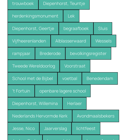
trouwboek
Diepenhorst, Teuntje
herdenkingsmonument
Lek
Diepenhorst, Geertje
begraafboek
Sluis
Vijfheerenlanden
Alblasserwaard
Wessels
rampjaar
Brederode
bevolkingsregister
Tweede Wereldoorlog
Voorstraat
School met de Bijbel
voetbal
Benedendam
’t Fortuin
openbare lagere school
Diepenhorst, Willemina
Herlaer
Nederlands Hervormde Kerk
Avondmaalsbekers
Jesse, Nico
Jaarverslag
lichtfeest