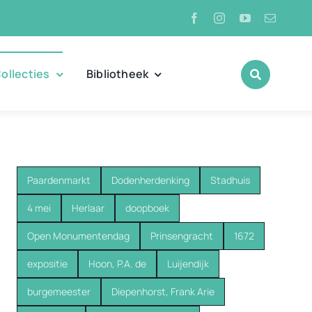
ollecties
Bibliotheek
Paardenmarkt
Dodenherdenking
Stadhuis
4 mei
Herlaar
doopboek
Open Monumentendag
Prinsengracht
1672
expositie
Hoon, P.A. de
Luijendijk
burgemeester
Diepenhorst, Frank Arie