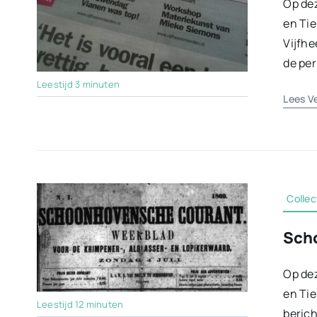
Op dez
en Tie
Vijfhe
de per
Leestijd 3 minuten
Lees V
Collec
Sch
Op dez
en Ti
Leestijd 12 minuten
beric