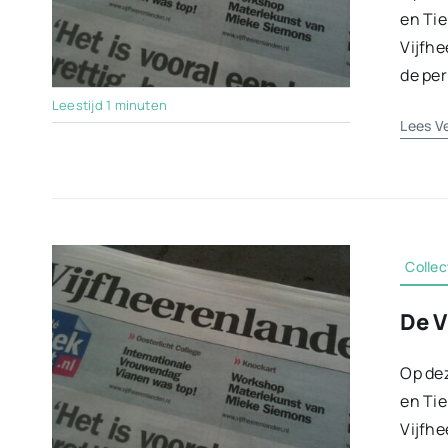
en Tie
Vijfhe
de per
Leestijd 1 minuten
Lees V
Collec
De V
Op dez
en Tie
Vijfhe