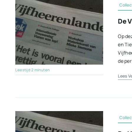
Collec
De V
Op dez
en Tie
Vijfhe
de per
Leestijd 2 minuten
Lees V
Collec