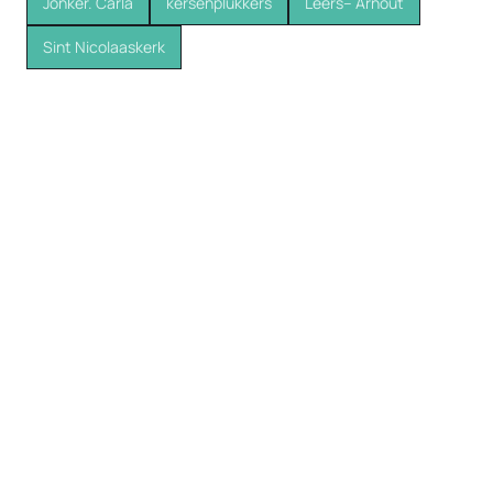
Jonker. Carla
kersenplukkers
Leers-- Arnout
Sint Nicolaaskerk