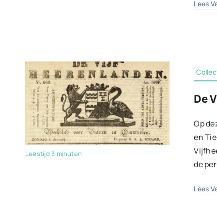
Lees V
Collec
De V
Op dez
en Tie
Vijfhe
Leestijd 3 minuten
de per
Lees V