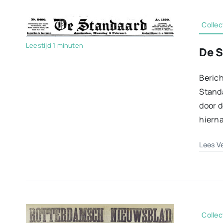
Collec
Leestijd 1 minuten
De S
Berich
Standa
door d
hierna
Lees V
Collec