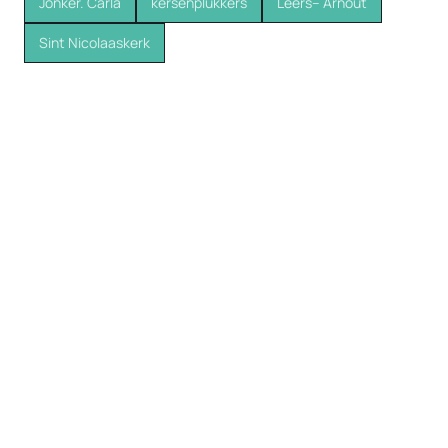
Jonker. Carla
kersenplukkers
Leers-- Arnout
Sint Nicolaaskerk