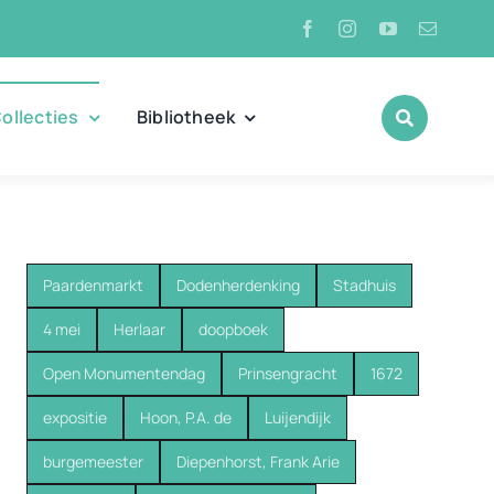
ollecties
Bibliotheek
Paardenmarkt
Dodenherdenking
Stadhuis
4 mei
Herlaar
doopboek
Open Monumentendag
Prinsengracht
1672
expositie
Hoon, P.A. de
Luijendijk
burgemeester
Diepenhorst, Frank Arie