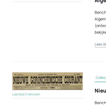
Alge
Berich
Algem
(ontwi
bekijk
Lees V
Collec
Nie
Leestijd 3 minuten
Berich