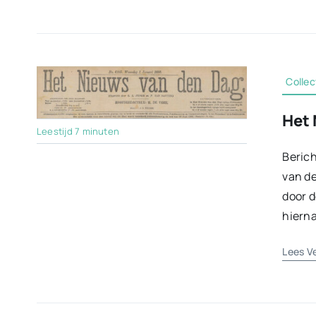
Collec
Het 
Leestijd 7 minuten
Berich
van de
door d
hierna
Lees V