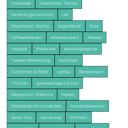
trouwboek
Diepenhorst, Teuntje
herdenkingsmonument
Lek
Diepenhorst, Geertje
begraafboek
Sluis
Vijfheerenlanden
Alblasserwaard
Wessels
rampjaar
Brederode
bevolkingsregister
Tweede Wereldoorlog
Voorstraat
School met de Bijbel
voetbal
Benedendam
’t Fortuin
openbare lagere school
Diepenhorst, Willemina
Herlaer
Nederlands Hervormde Kerk
Avondmaalsbekers
Jesse, Nico
Jaarverslag
lichtfeest