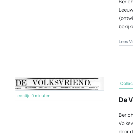
Berich
Leeuw
(ontwi
bekijk
Lees V
Collec
Leestijd 0 minuten
De V
Berich
Volksv
door d