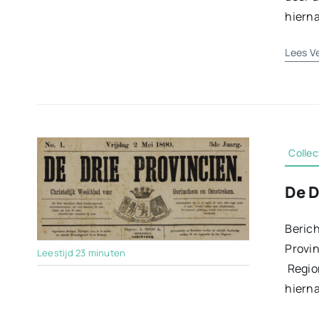
hierna
Lees V
Collec
De D
Berich
Provin
Leestijd 23 minuten
Region
hierna