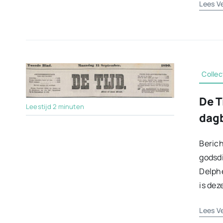
Lees V
Collec
De T
Leestijd 2 minuten
dagb
Berich
godsdi
Delphe
is dez
Lees V