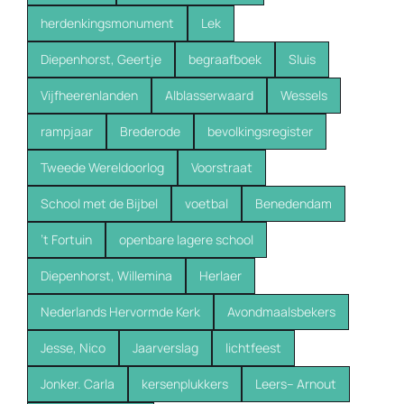
herdenkingsmonument
Lek
Diepenhorst, Geertje
begraafboek
Sluis
Vijfheerenlanden
Alblasserwaard
Wessels
rampjaar
Brederode
bevolkingsregister
Tweede Wereldoorlog
Voorstraat
School met de Bijbel
voetbal
Benedendam
’t Fortuin
openbare lagere school
Diepenhorst, Willemina
Herlaer
Nederlands Hervormde Kerk
Avondmaalsbekers
Jesse, Nico
Jaarverslag
lichtfeest
Jonker. Carla
kersenplukkers
Leers-- Arnout