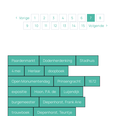
Vorige
1
2
3
4
5
6
7
8
9
10
11
12
13
14
15
Volgende
Paardenmarkt
Dodenherdenking
Stadhuis
4 mei
Herlaar
doopboek
Open Monumentendag
Prinsengracht
1672
expositie
Hoon, P.A. de
Luijendijk
burgemeester
Diepenhorst, Frank Arie
trouwboek
Diepenhorst, Teuntje