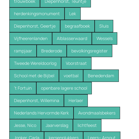
trouwboek
Diepenhorst, Teuntje
herdenkingsmonument
Lek
Diepenhorst, Geertje
begraafboek
Sluis
Vijfheerenlanden
Alblasserwaard
Wessels
rampjaar
Brederode
bevolkingsregister
Tweede Wereldoorlog
Voorstraat
School met de Bijbel
voetbal
Benedendam
’t Fortuin
openbare lagere school
Diepenhorst, Willemina
Herlaer
Nederlands Hervormde Kerk
Avondmaalsbekers
Jesse, Nico
Jaarverslag
lichtfeest
Jonker. Carla
kersenplukkers
Leers-- Arnout