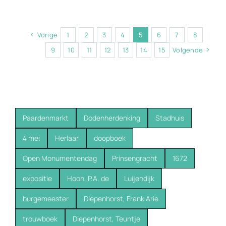
Vorige
1
2
3
4
5
6
7
8
9
10
11
12
13
14
15
Volgende
Paardenmarkt
Dodenherdenking
Stadhuis
4 mei
Herlaar
doopboek
Open Monumentendag
Prinsengracht
1672
expositie
Hoon, P.A. de
Luijendijk
burgemeester
Diepenhorst, Frank Arie
trouwboek
Diepenhorst, Teuntje