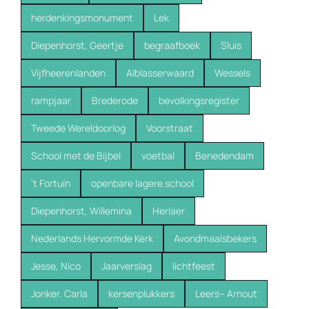
herdenkingsmonument
Lek
Diepenhorst, Geertje
begraafboek
Sluis
Vijfheerenlanden
Alblasserwaard
Wessels
rampjaar
Brederode
bevolkingsregister
Tweede Wereldoorlog
Voorstraat
School met de Bijbel
voetbal
Benedendam
’t Fortuin
openbare lagere school
Diepenhorst, Willemina
Herlaer
Nederlands Hervormde Kerk
Avondmaalsbekers
Jesse, Nico
Jaarverslag
lichtfeest
Jonker. Carla
kersenplukkers
Leers-- Arnout