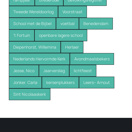
Tweede Wereldoorlog
Voorstraat
School met de Bijbel
voetbal
Benedendam
’t Fortuin
openbare lagere school
Diepenhorst, Willemina
Herlaer
Nederlands Hervormde Kerk
Avondmaalsbekers
Jesse, Nico
Jaarverslag
lichtfeest
Jonker. Carla
kersenplukkers
Leers-- Arnout
Sint Nicolaaskerk