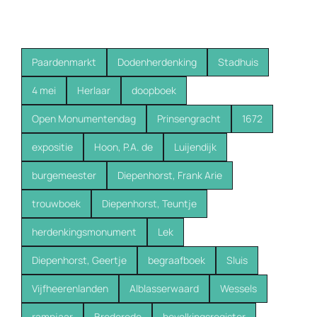
Paardenmarkt
Dodenherdenking
Stadhuis
4 mei
Herlaar
doopboek
Open Monumentendag
Prinsengracht
1672
expositie
Hoon, P.A. de
Luijendijk
burgemeester
Diepenhorst, Frank Arie
trouwboek
Diepenhorst, Teuntje
herdenkingsmonument
Lek
Diepenhorst, Geertje
begraafboek
Sluis
Vijfheerenlanden
Alblasserwaard
Wessels
rampjaar
Brederode
bevolkingsregister