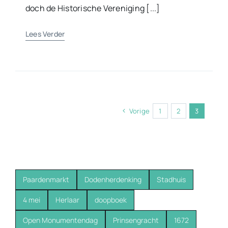
doch de Historische Vereniging [...]
Lees Verder
Vorige
1
2
3
Paardenmarkt
Dodenherdenking
Stadhuis
4 mei
Herlaar
doopboek
Open Monumentendag
Prinsengracht
1672