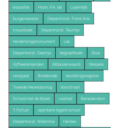
expositie
Hoon, P.A. de
Luijendijk
burgemeester
Diepenhorst, Frank Arie
trouwboek
Diepenhorst, Teuntje
herdenkingsmonument
Lek
Diepenhorst, Geertje
begraafboek
Sluis
Vijfheerenlanden
Alblasserwaard
Wessels
rampjaar
Brederode
bevolkingsregister
Tweede Wereldoorlog
Voorstraat
School met de Bijbel
voetbal
Benedendam
’t Fortuin
openbare lagere school
Diepenhorst, Willemina
Herlaer