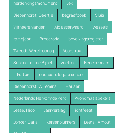
herdenkingsmonument
Lek
Diepenhorst, Geertje
begraafboek
Sluis
Vijfheerenlanden
Alblasserwaard
Wessels
rampjaar
Brederode
bevolkingsregister
Tweede Wereldoorlog
Voorstraat
School met de Bijbel
voetbal
Benedendam
’t Fortuin
openbare lagere school
Diepenhorst, Willemina
Herlaer
Nederlands Hervormde Kerk
Avondmaalsbekers
Jesse, Nico
Jaarverslag
lichtfeest
Jonker. Carla
kersenplukkers
Leers-- Arnout