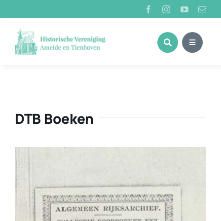
Ga
naar
inhoud
DTB Boeken