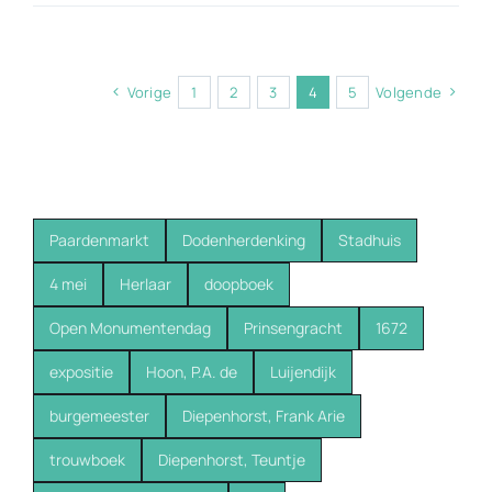
Vorige
1
2
3
4
5
Volgende
Paardenmarkt
Dodenherdenking
Stadhuis
4 mei
Herlaar
doopboek
Open Monumentendag
Prinsengracht
1672
expositie
Hoon, P.A. de
Luijendijk
burgemeester
Diepenhorst, Frank Arie
trouwboek
Diepenhorst, Teuntje