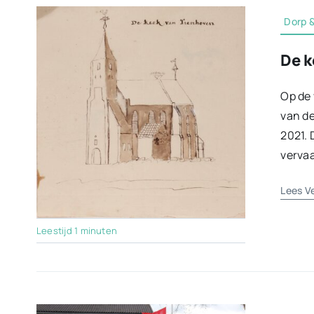
Dorp &
De k
Op de 
van de
2021. 
vervaa
Lees V
Leestijd 1 minuten