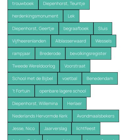
trouwboek
Diepenhorst, Teuntje
herdenkingsmonument
Lek
Diepenhorst, Geertje
begraafboek
Sluis
Vijfheerenlanden
Alblasserwaard
Wessels
rampjaar
Brederode
bevolkingsregister
Tweede Wereldoorlog
Voorstraat
School met de Bijbel
voetbal
Benedendam
’t Fortuin
openbare lagere school
Diepenhorst, Willemina
Herlaer
Nederlands Hervormde Kerk
Avondmaalsbekers
Jesse, Nico
Jaarverslag
lichtfeest