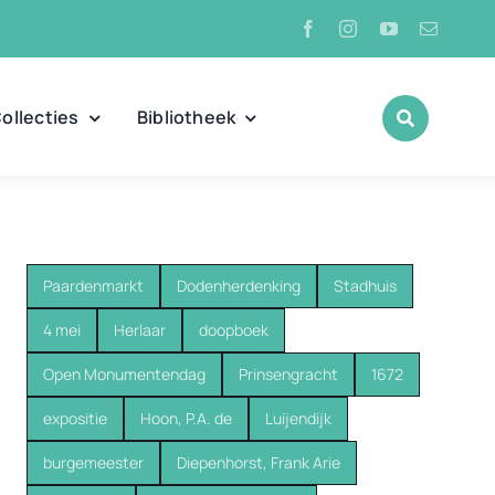
ollecties
Bibliotheek
Paardenmarkt
Dodenherdenking
Stadhuis
4 mei
Herlaar
doopboek
Open Monumentendag
Prinsengracht
1672
expositie
Hoon, P.A. de
Luijendijk
burgemeester
Diepenhorst, Frank Arie