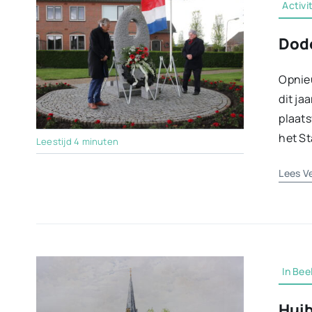
Activi
Dode
Opnie
dit ja
plaats
het St
Leestijd 4 minuten
Lees V
In Bee
Huib