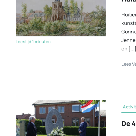
Huibe
kunsts
Gorin
Jennek
Leestijd 1 minuten
en [...
Lees V
Activi
De 4