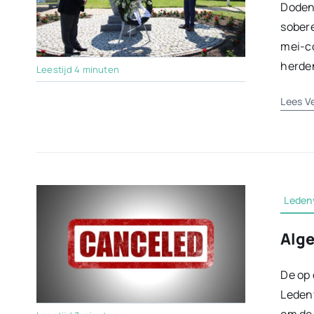
Doden
sobere
mei-co
herden
Leestijd 4 minuten
Lees V
Leden
Alg
De op
Ledenv