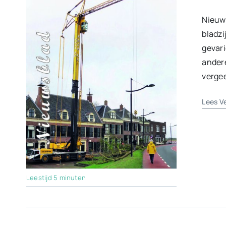
Nieuw
bladzi
gevar
andere
vergee
Lees V
Leestijd 5 minuten