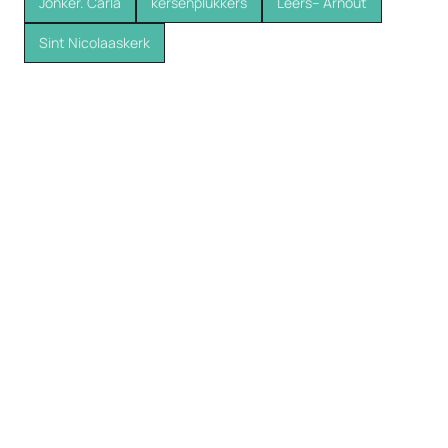
Jonker. Carla
kersenplukkers
Leers-- Arnout
Sint Nicolaaskerk