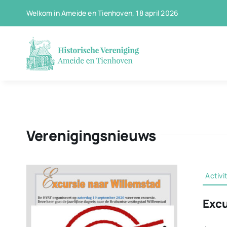
Ga
Welkom in Ameide en Tienhoven, 18 april 2026
naar
inhoud
Verenigingsnieuws
Activi
Excu