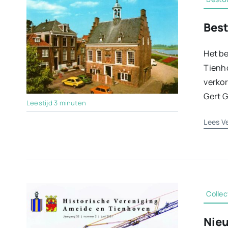
Best
Het be
Tienho
verkor
Gert G
Leestijd 3 minuten
Lees V
Colle
Nieu