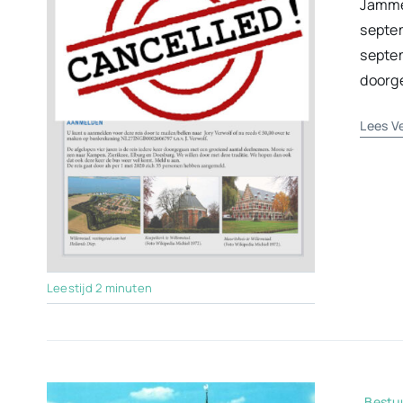
Jammer
septem
septem
doorge
Lees V
Leestijd 2 minuten
Bestu